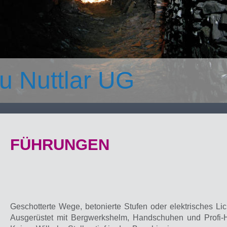
u Nuttlar UG
FÜHRUNGEN
Geschotterte Wege, betonierte Stufen oder elektrisches Li
Ausgerüstet mit Bergwerkshelm, Handschuhen und Profi