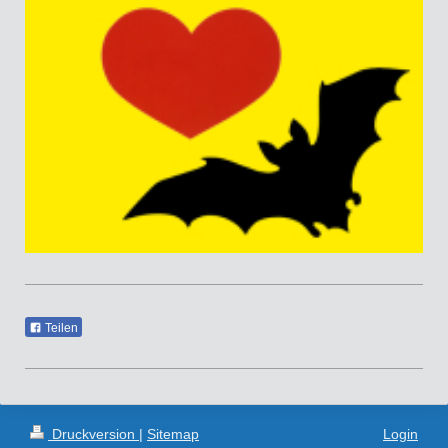
Teilen
Druckversion
|
Sitemap
Login